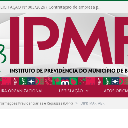
DISPENSA DE LICITAÇÃO Nº 003/2026 ( Contratação de empresa para fornecimento de gêneros alimentícios não perecíveis, materiais de expediente, descartáveis, copa e cozinha, para análise e posterior publicação.)
URA ORGANIZACIONAL
LEGISLAÇÃO
ATOS OFICIA
»
formações Previdenciárias e Repasses (DIPR)
DIPR_MAR_ABR