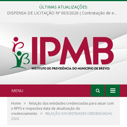
ÚLTIMAS ATUALIZAÇÕES:
DISPENSA DE LICITAÇÃO Nº 003/2026 ( Contratação de empresa para fornecimento de gêneros alimentícios não perecíveis, materiais de expediente, descartáveis, copa e cozinha, para análise e posterior publicação.)
MENU
»
Home
Relação das entidades credenciadas para atuar com
o RPPS e respectiva data de atualização do
»
credenciamento
RELAÇÃO DAS ENTIDADES CREDENCIADAS
2020