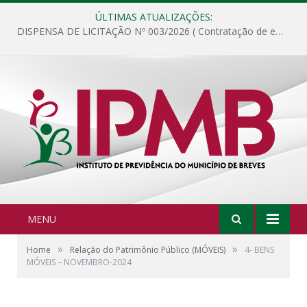
ÚLTIMAS ATUALIZAÇÕES:
DISPENSA DE LICITAÇÃO Nº 003/2026 ( Contratação de empresa para fornecimento de gêneros alimentícios não perecíveis, materiais de expediente, descartáveis, copa e cozinha, para análise e posterior publicação.)
MENU
»
»
Home
Relação do Patrimônio Público (MÓVEIS)
4- BENS
MÓVEIS – NOVEMBRO-2024