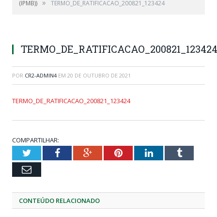
»
(IPMB))
TERMO_DE_RATIFICACAO_200821_123424
TERMO_DE_RATIFICACAO_200821_12342
POR
CR2-ADMIN4
EM
20 DE OUTUBRO DE 2021
TERMO_DE_RATIFICACAO_200821_123424
COMPARTILHAR:
Twitter
Facebook
Google+
Pinterest
LinkedIn
Tumblr
Email
CONTEÚDO RELACIONADO