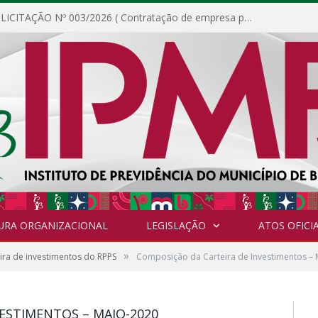
DISPENSA DE LICITAÇÃO Nº 003/2026 ( Contratação de empresa para fornecimento de gêneros alimentícios não perecíveis, materiais de expediente, descartáveis, copa e cozinha, para análise e posterior publicação.)
URA ORGANIZACIONAL
LEGISLAÇÃO
ATOS OFICIA
»
ra de investimentos do RPPS
Composição da Carteira de Investimentos –
ESTIMENTOS – MAIO-2020