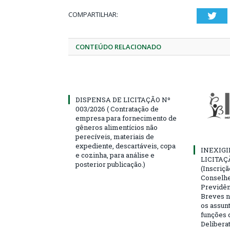
COMPARTILHAR:
Twi
CONTEÚDO RELACIONADO
DISPENSA DE LICITAÇÃO Nº
003/2026 ( Contratação de
empresa para fornecimento de
gêneros alimentícios não
perecíveis, materiais de
expediente, descartáveis, copa
INEXIGI
e cozinha, para análise e
LICITAÇ
posterior publicação.)
(Inscriç
Conselhei
Previdên
Breves n
os assun
funções 
Deliberat