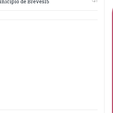
unicípio de Breves15
0