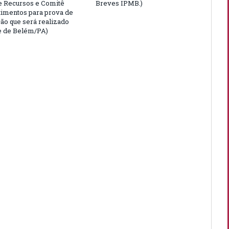
e Recursos e Comitê
Breves IPMB.)
timentos para prova de
ção que será realizado
e de Belém/PA)