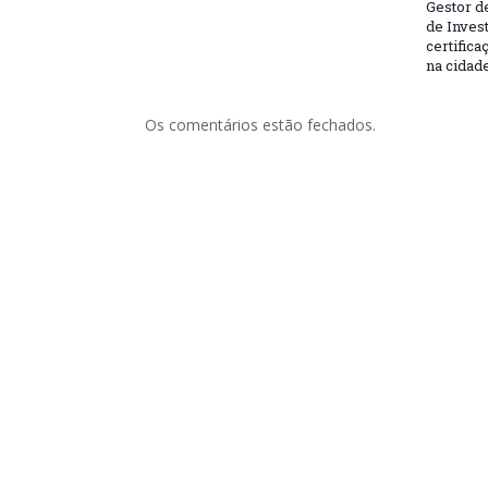
Gestor d
de Inves
certifica
na cidad
Os comentários estão fechados.