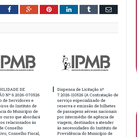
tter
Facebook
Google+
Pinterest
LinkedIn
Tumblr
Email
BILIDADE DE
Dispensa de Licitação nº
ÃO Nº 6.2026-070526
7.2026-110526 (A Contratação de
ão de Servidores e
serviço especializado de
ros do Instituto de
reserva e emissão de bilhetes
cia do Município de
de passagens aéreas nacionais
o curso que abordará
por intermédio de agência de
tos relacionados às
viagem, destinados a atender
de Conselho
às necessidades do Instituto de
ivo, Conselho Fiscal,
Previdência do Município de