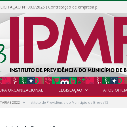
DISPENSA DE LICITAÇÃO Nº 003/2026 ( Contratação de empresa para fornecimento de gêneros alimentícios não perecíveis, materiais de expediente, descartáveis, copa e cozinha, para análise e posterior publicação.)
URA ORGANIZACIONAL
LEGISLAÇÃO
ATOS OFICIA
»
TARIAS 2022
Instituto de Previdência do Município de Breves15