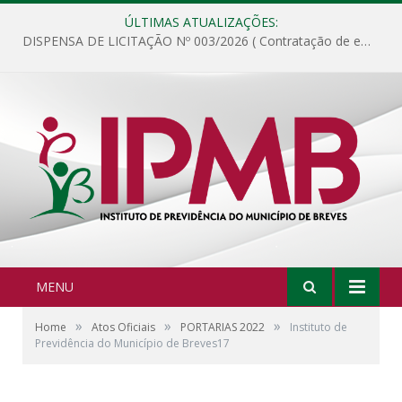
ÚLTIMAS ATUALIZAÇÕES:
DISPENSA DE LICITAÇÃO Nº 003/2026 ( Contratação de empresa para fornecimento de gêneros alimentícios não perecíveis, materiais de expediente, descartáveis, copa e cozinha, para análise e posterior publicação.)
MENU
»
»
»
Home
Atos Oficiais
PORTARIAS 2022
Instituto de
Previdência do Município de Breves17