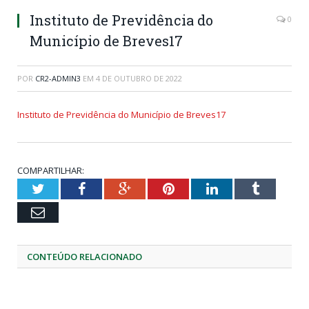
Instituto de Previdência do
0
Município de Breves17
POR
CR2-ADMIN3
EM
4 DE OUTUBRO DE 2022
Instituto de Previdência do Município de Breves17
COMPARTILHAR:
Twitter
Facebook
Google+
Pinterest
LinkedIn
Tumblr
Email
CONTEÚDO RELACIONADO