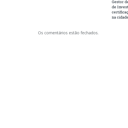
Gestor d
de Inves
certifica
na cidad
Os comentários estão fechados.