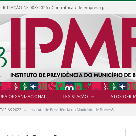
DISPENSA DE LICITAÇÃO Nº 003/2026 ( Contratação de empresa para fornecimento de gêneros alimentícios não perecíveis, materiais de expediente, descartáveis, copa e cozinha, para análise e posterior publicação.)
URA ORGANIZACIONAL
LEGISLAÇÃO
ATOS OFICIA
»
TARIAS 2022
Instituto de Previdência do Município de Breves5