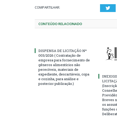
COMPARTILHAR:
Twi
CONTEÚDO RELACIONADO
DISPENSA DE LICITAÇÃO Nº
003/2026 ( Contratação de
empresa para fornecimento de
gêneros alimentícios não
perecíveis, materiais de
expediente, descartáveis, copa
INEXIGI
e cozinha, para análise e
LICITAÇ
posterior publicação.)
(Inscriç
Conselhei
Previdên
Breves n
os assun
funções 
Deliberat