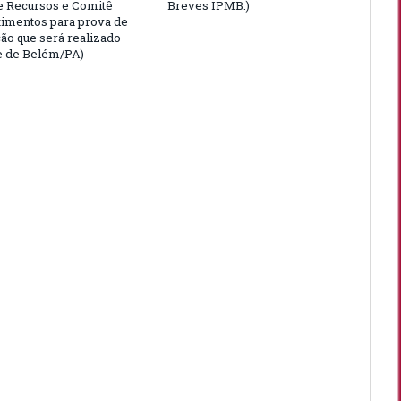
e Recursos e Comitê
Breves IPMB.)
timentos para prova de
ção que será realizado
e de Belém/PA)