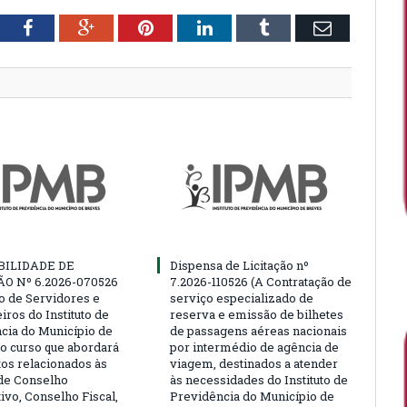
tter
Facebook
Google+
Pinterest
LinkedIn
Tumblr
Email
BILIDADE DE
Dispensa de Licitação nº
ÃO Nº 6.2026-070526
7.2026-110526 (A Contratação de
ão de Servidores e
serviço especializado de
ros do Instituto de
reserva e emissão de bilhetes
cia do Município de
de passagens aéreas nacionais
o curso que abordará
por intermédio de agência de
tos relacionados às
viagem, destinados a atender
de Conselho
às necessidades do Instituto de
ivo, Conselho Fiscal,
Previdência do Município de