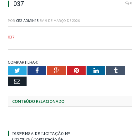
037
0
POR
CR2-ADMIN15
EM
9 DE MARÇO DE 2026
037
COMPARTILHAR:
Twitter
Facebook
Google+
Pinterest
LinkedIn
Tumblr
Email
CONTEÚDO RELACIONADO
DISPENSA DE LICITAÇÃO Nº
003/2026 ( Contratação de