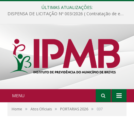
ÚLTIMAS ATUALIZAÇÕES:
DISPENSA DE LICITAÇÃO Nº 003/2026 ( Contratação de empresa para fornecimento de gêneros alimentícios não perecíveis, materiais de expediente, descartáveis, copa e cozinha, para análise e posterior publicação.)
MENU
»
»
»
Home
Atos Oficiais
PORTARIAS 2026
037