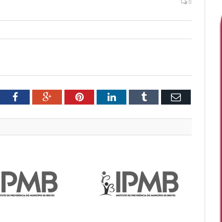
0
tter
Facebook
Google+
Pinterest
LinkedIn
Tumblr
Email