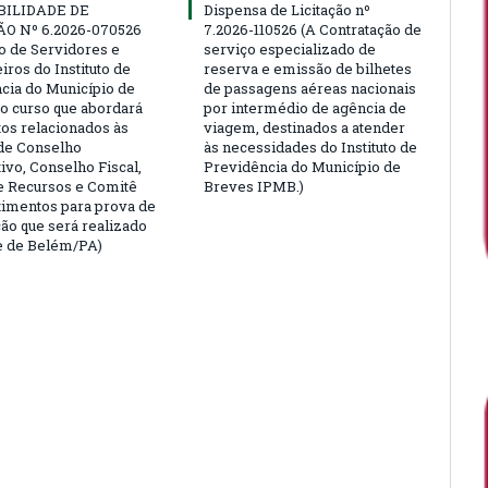
BILIDADE DE
Dispensa de Licitação nº
ÃO Nº 6.2026-070526
7.2026-110526 (A Contratação de
ão de Servidores e
serviço especializado de
ros do Instituto de
reserva e emissão de bilhetes
cia do Município de
de passagens aéreas nacionais
o curso que abordará
por intermédio de agência de
tos relacionados às
viagem, destinados a atender
de Conselho
às necessidades do Instituto de
ivo, Conselho Fiscal,
Previdência do Município de
e Recursos e Comitê
Breves IPMB.)
timentos para prova de
ção que será realizado
e de Belém/PA)