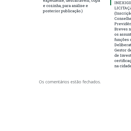
expediente, descartáveis, copa
INEXIGI
e cozinha, para análise e
LICITAÇ
posterior publicação.)
(Inscriç
Conselhei
Previdên
Breves n
os assun
funções 
Deliberat
Gestor d
de Inves
certifica
na cidad
Os comentários estão fechados.