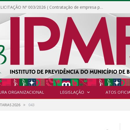
DISPENSA DE LICITAÇÃO Nº 003/2026 ( Contratação de empresa para fornecimento de gêneros alimentícios não perecíveis, materiais de expediente, descartáveis, copa e cozinha, para análise e posterior publicação.)
URA ORGANIZACIONAL
LEGISLAÇÃO
ATOS OFICIA
»
TARIAS 2026
043