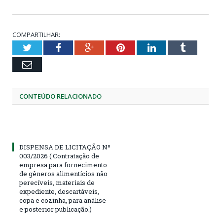
COMPARTILHAR:
Twitter
Facebook
Google+
Pinterest
LinkedIn
Tumblr
Email
CONTEÚDO RELACIONADO
DISPENSA DE LICITAÇÃO Nº
003/2026 ( Contratação de
empresa para fornecimento
de gêneros alimentícios não
perecíveis, materiais de
expediente, descartáveis,
copa e cozinha, para análise
e posterior publicação.)