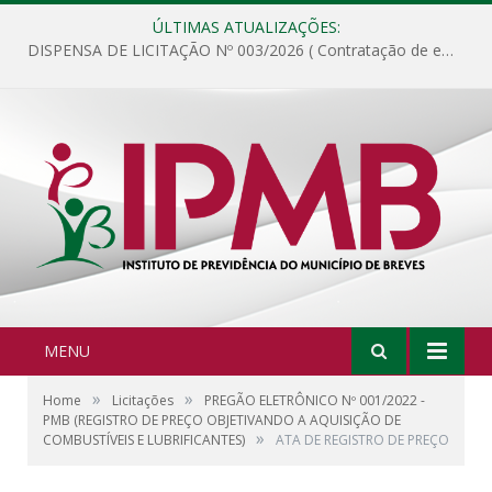
ÚLTIMAS ATUALIZAÇÕES:
DISPENSA DE LICITAÇÃO Nº 003/2026 ( Contratação de empresa para fornecimento de gêneros alimentícios não perecíveis, materiais de expediente, descartáveis, copa e cozinha, para análise e posterior publicação.)
MENU
»
»
Home
Licitações
PREGÃO ELETRÔNICO Nº 001/2022 -
PMB (REGISTRO DE PREÇO OBJETIVANDO A AQUISIÇÃO DE
»
COMBUSTÍVEIS E LUBRIFICANTES)
ATA DE REGISTRO DE PREÇO