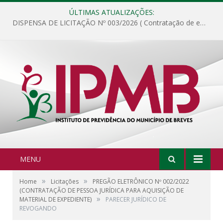
ÚLTIMAS ATUALIZAÇÕES:
DISPENSA DE LICITAÇÃO Nº 003/2026 ( Contratação de empresa para fornecimento de gêneros alimentícios não perecíveis, materiais de expediente, descartáveis, copa e cozinha, para análise e posterior publicação.)
MENU
»
»
Home
Licitações
PREGÃO ELETRÔNICO Nº 002/2022
(CONTRATAÇÃO DE PESSOA JURÍDICA PARA AQUISIÇÃO DE
»
MATERIAL DE EXPEDIENTE)
PARECER JURÍDICO DE
REVOGANDO