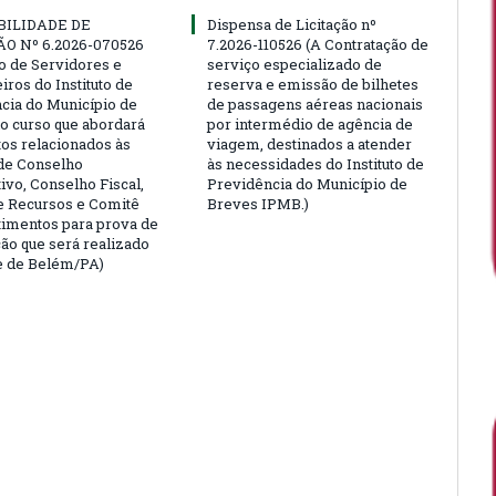
BILIDADE DE
Dispensa de Licitação nº
ÃO Nº 6.2026-070526
7.2026-110526 (A Contratação de
ão de Servidores e
serviço especializado de
ros do Instituto de
reserva e emissão de bilhetes
cia do Município de
de passagens aéreas nacionais
o curso que abordará
por intermédio de agência de
tos relacionados às
viagem, destinados a atender
de Conselho
às necessidades do Instituto de
ivo, Conselho Fiscal,
Previdência do Município de
e Recursos e Comitê
Breves IPMB.)
timentos para prova de
ção que será realizado
e de Belém/PA)