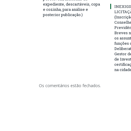
expediente, descartáveis, copa
INEXIGI
e cozinha, para análise e
LICITAÇ
posterior publicação.)
(Inscriç
Conselhei
Previdên
Breves n
os assun
funções 
Deliberat
Gestor d
de Inves
certifica
na cidad
Os comentários estão fechados.