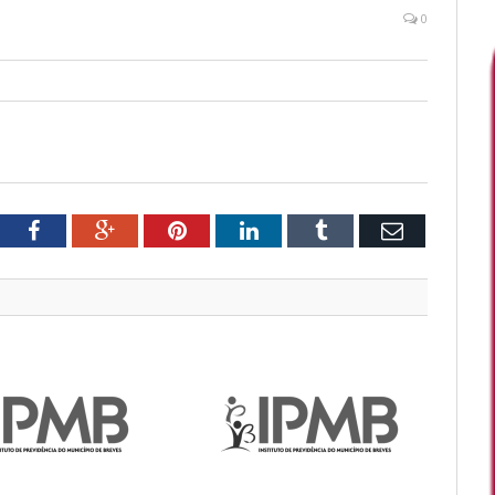
0
tter
Facebook
Google+
Pinterest
LinkedIn
Tumblr
Email