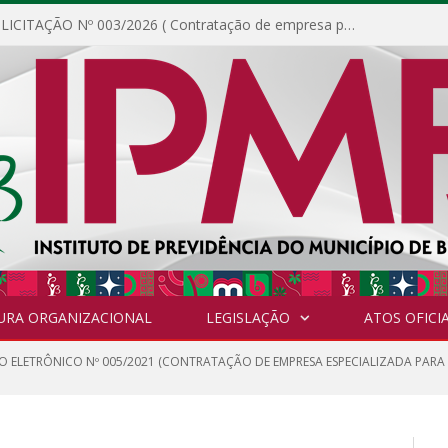
DISPENSA DE LICITAÇÃO Nº 003/2026 ( Contratação de empresa para fornecimento de gêneros alimentícios não perecíveis, materiais de expediente, descartáveis, copa e cozinha, para análise e posterior publicação.)
URA ORGANIZACIONAL
LEGISLAÇÃO
ATOS OFICIA
O ELETRÔNICO Nº 005/2021 (CONTRATAÇÃO DE EMPRESA ESPECIALIZADA PAR