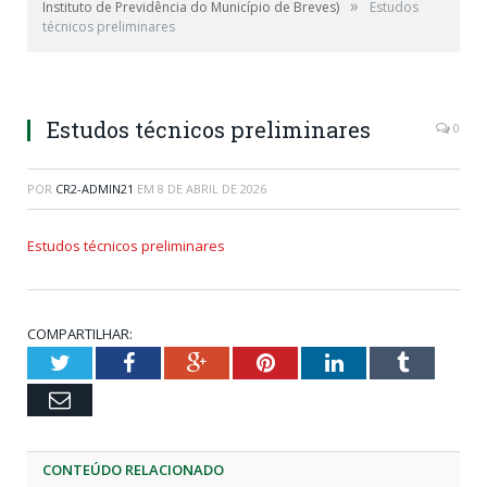
»
Instituto de Previdência do Município de Breves)
Estudos
técnicos preliminares
Estudos técnicos preliminares
0
POR
CR2-ADMIN21
EM
8 DE ABRIL DE 2026
Estudos técnicos preliminares
COMPARTILHAR:
Twitter
Facebook
Google+
Pinterest
LinkedIn
Tumblr
Email
CONTEÚDO RELACIONADO