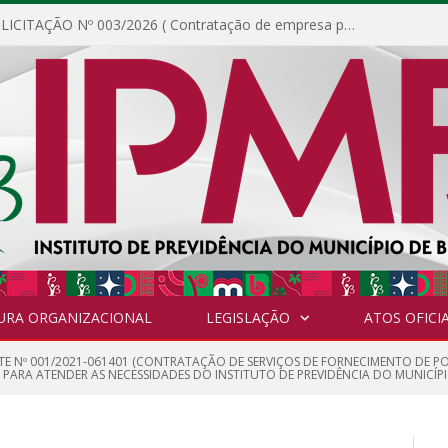
DISPENSA DE LICITAÇÃO Nº 003/2026 ( Contratação de empresa para fornecimento de gêneros alimentícios não perecíveis, materiais de expediente, descartáveis, copa e cozinha, para análise e posterior publicação.)
URA ORGANIZACIONAL
LEGISLAÇÃO
ATOS OFICIA
TE Nº 001/2021-061401 (CONTRATAÇÃO DE SERVIÇOS DE FORNECIMENTO DE PO
PARA ATENDER AS NECESSIDADES DO INSTITUTO DE PREVIDÊNCIA DO MUNICÍPI