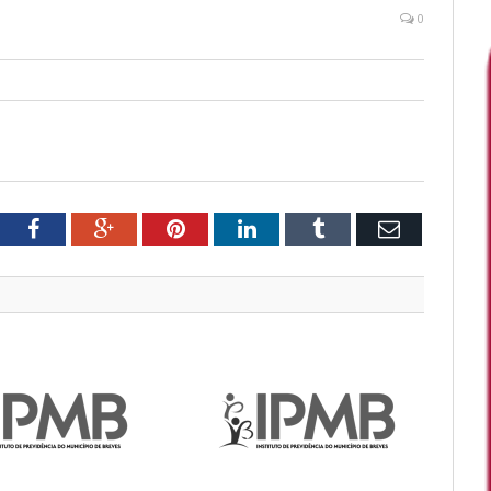
0
tter
Facebook
Google+
Pinterest
LinkedIn
Tumblr
Email