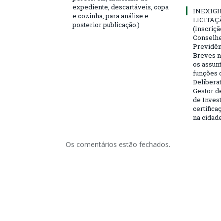
expediente, descartáveis, copa
INEXIGI
e cozinha, para análise e
LICITAÇ
posterior publicação.)
(Inscriç
Conselhei
Previdên
Breves n
os assun
funções 
Deliberat
Gestor d
de Inves
certifica
na cidad
Os comentários estão fechados.