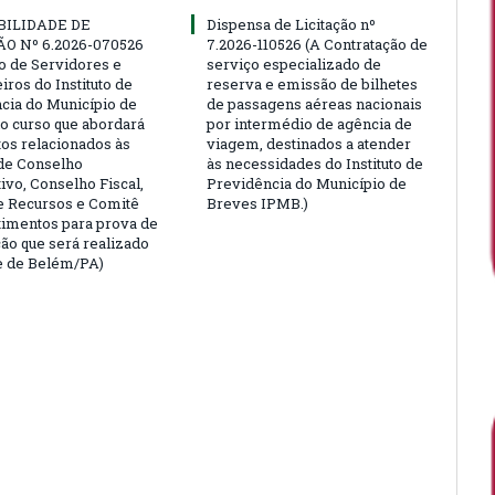
BILIDADE DE
Dispensa de Licitação nº
ÃO Nº 6.2026-070526
7.2026-110526 (A Contratação de
ão de Servidores e
serviço especializado de
ros do Instituto de
reserva e emissão de bilhetes
cia do Município de
de passagens aéreas nacionais
o curso que abordará
por intermédio de agência de
tos relacionados às
viagem, destinados a atender
de Conselho
às necessidades do Instituto de
ivo, Conselho Fiscal,
Previdência do Município de
e Recursos e Comitê
Breves IPMB.)
timentos para prova de
ção que será realizado
e de Belém/PA)