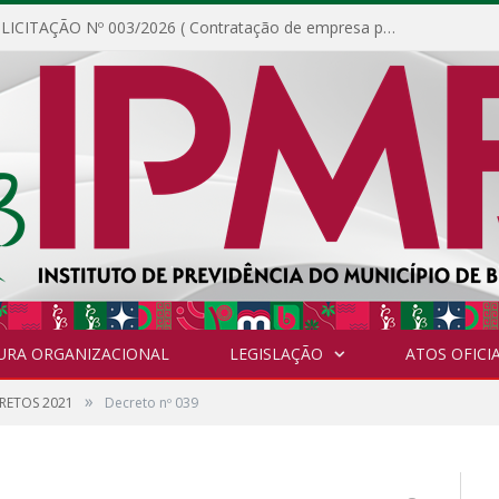
DISPENSA DE LICITAÇÃO Nº 003/2026 ( Contratação de empresa para fornecimento de gêneros alimentícios não perecíveis, materiais de expediente, descartáveis, copa e cozinha, para análise e posterior publicação.)
URA ORGANIZACIONAL
LEGISLAÇÃO
ATOS OFICIA
»
RETOS 2021
Decreto nº 039