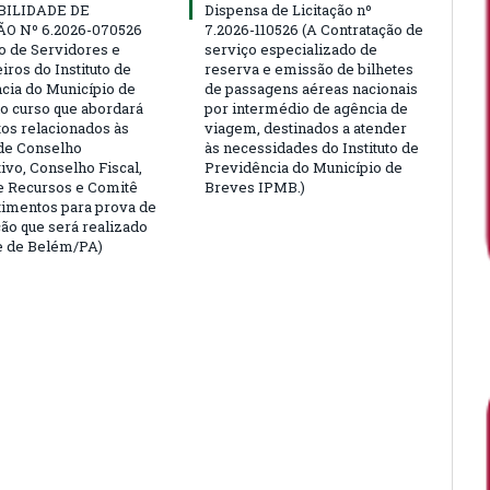
BILIDADE DE
Dispensa de Licitação nº
ÃO Nº 6.2026-070526
7.2026-110526 (A Contratação de
ão de Servidores e
serviço especializado de
ros do Instituto de
reserva e emissão de bilhetes
cia do Município de
de passagens aéreas nacionais
o curso que abordará
por intermédio de agência de
tos relacionados às
viagem, destinados a atender
de Conselho
às necessidades do Instituto de
ivo, Conselho Fiscal,
Previdência do Município de
e Recursos e Comitê
Breves IPMB.)
timentos para prova de
ção que será realizado
e de Belém/PA)