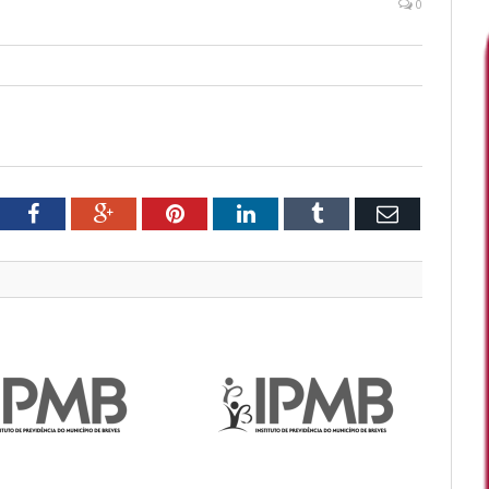
0
tter
Facebook
Google+
Pinterest
LinkedIn
Tumblr
Email