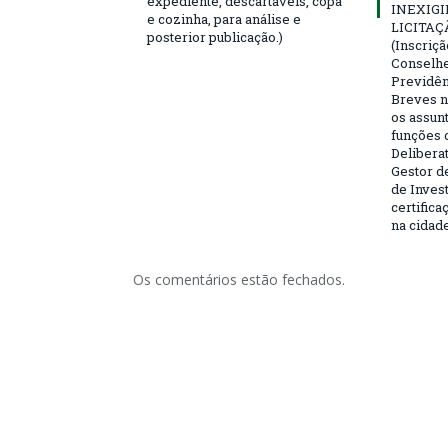
expediente, descartáveis, copa
INEXIGI
e cozinha, para análise e
LICITAÇ
posterior publicação.)
(Inscriç
Conselhei
Previdên
Breves n
os assun
funções 
Deliberat
Gestor d
de Inves
certifica
na cidad
Os comentários estão fechados.