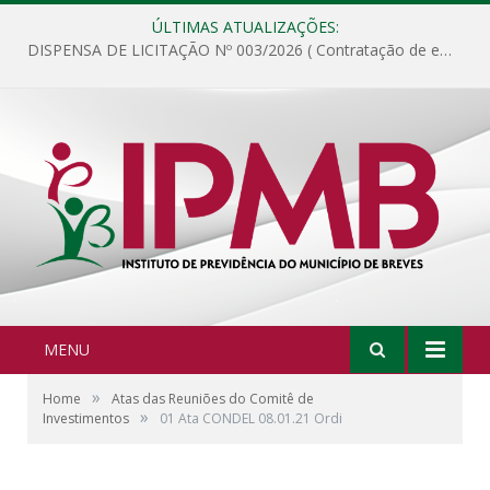
ÚLTIMAS ATUALIZAÇÕES:
DISPENSA DE LICITAÇÃO Nº 003/2026 ( Contratação de empresa para fornecimento de gêneros alimentícios não perecíveis, materiais de expediente, descartáveis, copa e cozinha, para análise e posterior publicação.)
MENU
»
Home
Atas das Reuniões do Comitê de
»
Investimentos
01 Ata CONDEL 08.01.21 Ordi