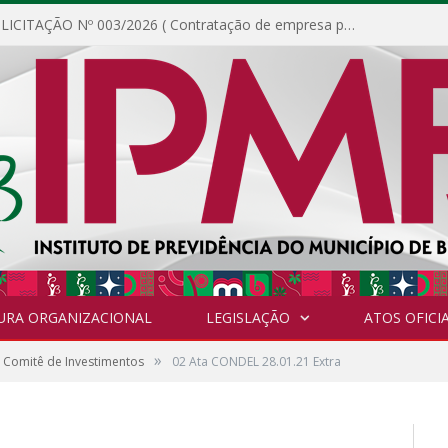
DISPENSA DE LICITAÇÃO Nº 003/2026 ( Contratação de empresa para fornecimento de gêneros alimentícios não perecíveis, materiais de expediente, descartáveis, copa e cozinha, para análise e posterior publicação.)
URA ORGANIZACIONAL
LEGISLAÇÃO
ATOS OFICIA
»
 Comitê de Investimentos
02 Ata CONDEL 28.01.21 Extra