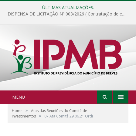
ÚLTIMAS ATUALIZAÇÕES:
DISPENSA DE LICITAÇÃO Nº 003/2026 ( Contratação de empresa para fornecimento de gêneros alimentícios não perecíveis, materiais de expediente, descartáveis, copa e cozinha, para análise e posterior publicação.)
MENU
»
Home
Atas das Reuniões do Comitê de
»
Investimentos
07 Ata Comitê 29.06.21 Ordi