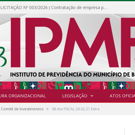
DISPENSA DE LICITAÇÃO Nº 003/2026 ( Contratação de empresa para fornecimento de gêneros alimentícios não perecíveis, materiais de expediente, descartáveis, copa e cozinha, para análise e posterior publicação.)
URA ORGANIZACIONAL
LEGISLAÇÃO
ATOS OFICIA
»
 Comitê de Investimentos
08 Ata FISCAL 26.02.21 Extra