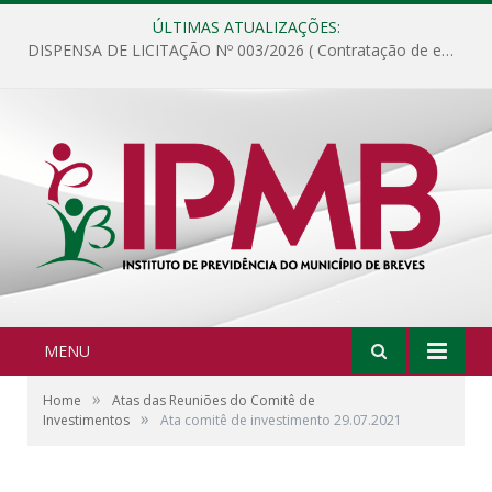
ÚLTIMAS ATUALIZAÇÕES:
DISPENSA DE LICITAÇÃO Nº 003/2026 ( Contratação de empresa para fornecimento de gêneros alimentícios não perecíveis, materiais de expediente, descartáveis, copa e cozinha, para análise e posterior publicação.)
MENU
»
Home
Atas das Reuniões do Comitê de
»
Investimentos
Ata comitê de investimento 29.07.2021