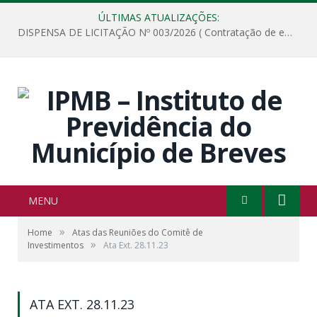
ÚLTIMAS ATUALIZAÇÕES:
DISPENSA DE LICITAÇÃO Nº 003/2026 ( Contratação de empresa para fornecimento de gêneros alimentícios não perecíveis, materiais de expediente, descartáveis, copa e cozinha, para análise e posterior publicação.)
MENU
»
Home
Atas das Reuniões do Comitê de
»
Investimentos
Ata Ext. 28.11.23
ATA EXT. 28.11.23