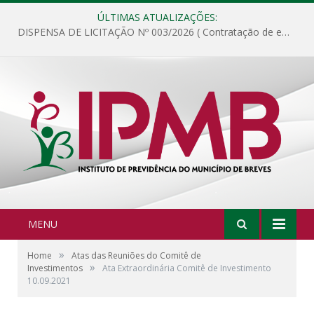
ÚLTIMAS ATUALIZAÇÕES:
DISPENSA DE LICITAÇÃO Nº 003/2026 ( Contratação de empresa para fornecimento de gêneros alimentícios não perecíveis, materiais de expediente, descartáveis, copa e cozinha, para análise e posterior publicação.)
MENU
»
Home
Atas das Reuniões do Comitê de
»
Investimentos
Ata Extraordinária Comitê de Investimento
10.09.2021