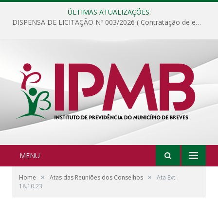
ÚLTIMAS ATUALIZAÇÕES:
DISPENSA DE LICITAÇÃO Nº 003/2026 ( Contratação de empresa para fornecimento de gêneros alimentícios não perecíveis, materiais de expediente, descartáveis, copa e cozinha, para análise e posterior publicação.)
MENU
»
»
Home
Atas das Reuniões dos Conselhos
Ata Ext.
18.10.23