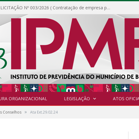
DISPENSA DE LICITAÇÃO Nº 003/2026 ( Contratação de empresa para fornecimento de gêneros alimentícios não perecíveis, materiais de expediente, descartáveis, copa e cozinha, para análise e posterior publicação.)
URA ORGANIZACIONAL
LEGISLAÇÃO
ATOS OFICIA
»
os Conselhos
Ata Ext.29.02.24