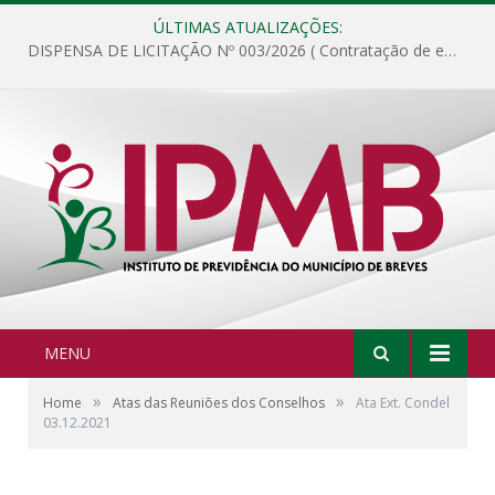
ÚLTIMAS ATUALIZAÇÕES:
DISPENSA DE LICITAÇÃO Nº 003/2026 ( Contratação de empresa para fornecimento de gêneros alimentícios não perecíveis, materiais de expediente, descartáveis, copa e cozinha, para análise e posterior publicação.)
MENU
»
»
Home
Atas das Reuniões dos Conselhos
Ata Ext. Condel
03.12.2021