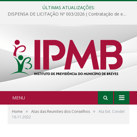
ÚLTIMAS ATUALIZAÇÕES:
DISPENSA DE LICITAÇÃO Nº 003/2026 ( Contratação de empresa para fornecimento de gêneros alimentícios não perecíveis, materiais de expediente, descartáveis, copa e cozinha, para análise e posterior publicação.)
MENU
»
»
Home
Atas das Reuniões dos Conselhos
Ata Ext. Condel
16.11.2022