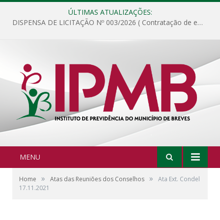
ÚLTIMAS ATUALIZAÇÕES:
DISPENSA DE LICITAÇÃO Nº 003/2026 ( Contratação de empresa para fornecimento de gêneros alimentícios não perecíveis, materiais de expediente, descartáveis, copa e cozinha, para análise e posterior publicação.)
MENU
»
»
Home
Atas das Reuniões dos Conselhos
Ata Ext. Condel
17.11.2021