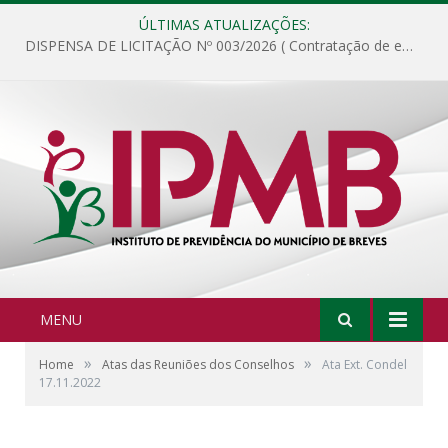
ÚLTIMAS ATUALIZAÇÕES:
DISPENSA DE LICITAÇÃO Nº 003/2026 ( Contratação de empresa para fornecimento de gêneros alimentícios não perecíveis, materiais de expediente, descartáveis, copa e cozinha, para análise e posterior publicação.)
MENU
»
»
Home
Atas das Reuniões dos Conselhos
Ata Ext. Condel
17.11.2022