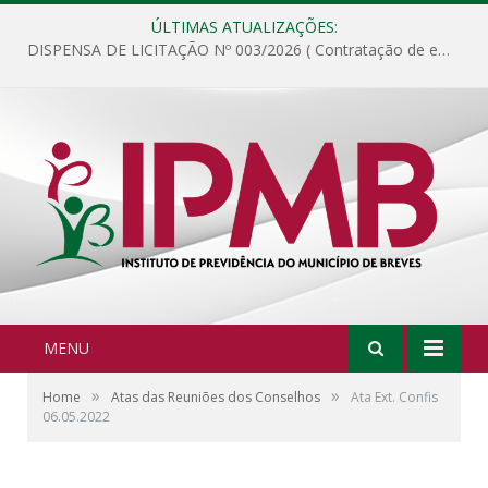
ÚLTIMAS ATUALIZAÇÕES:
DISPENSA DE LICITAÇÃO Nº 003/2026 ( Contratação de empresa para fornecimento de gêneros alimentícios não perecíveis, materiais de expediente, descartáveis, copa e cozinha, para análise e posterior publicação.)
MENU
»
»
Home
Atas das Reuniões dos Conselhos
Ata Ext. Confis
06.05.2022