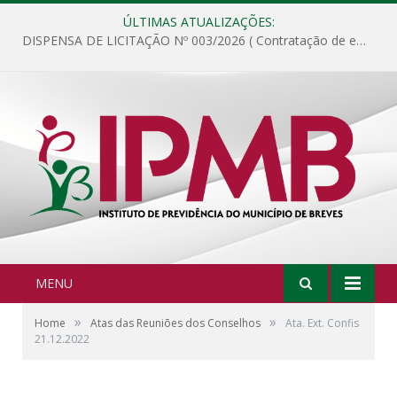
ÚLTIMAS ATUALIZAÇÕES:
DISPENSA DE LICITAÇÃO Nº 003/2026 ( Contratação de empresa para fornecimento de gêneros alimentícios não perecíveis, materiais de expediente, descartáveis, copa e cozinha, para análise e posterior publicação.)
MENU
»
»
Home
Atas das Reuniões dos Conselhos
Ata. Ext. Confis
21.12.2022