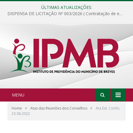
ÚLTIMAS ATUALIZAÇÕES:
DISPENSA DE LICITAÇÃO Nº 003/2026 ( Contratação de empresa para fornecimento de gêneros alimentícios não perecíveis, materiais de expediente, descartáveis, copa e cozinha, para análise e posterior publicação.)
MENU
»
»
Home
Atas das Reuniões dos Conselhos
Ata Ext. Confis
23.06.2022