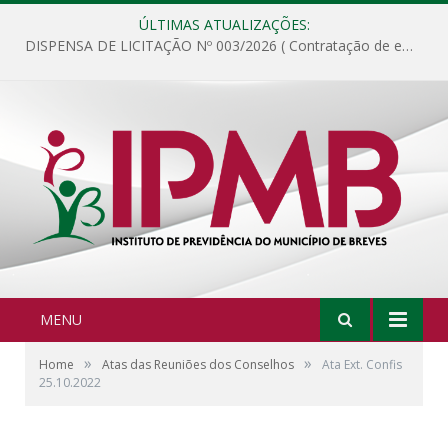
ÚLTIMAS ATUALIZAÇÕES:
DISPENSA DE LICITAÇÃO Nº 003/2026 ( Contratação de empresa para fornecimento de gêneros alimentícios não perecíveis, materiais de expediente, descartáveis, copa e cozinha, para análise e posterior publicação.)
MENU
»
»
Home
Atas das Reuniões dos Conselhos
Ata Ext. Confis
25.10.2022