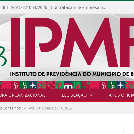
DISPENSA DE LICITAÇÃO Nº 003/2026 ( Contratação de empresa para fornecimento de gêneros alimentícios não perecíveis, materiais de expediente, descartáveis, copa e cozinha, para análise e posterior publicação.)
URA ORGANIZACIONAL
LEGISLAÇÃO
ATOS OFICIA
»
os Conselhos
Ata Ext. Confis 27.10.2022