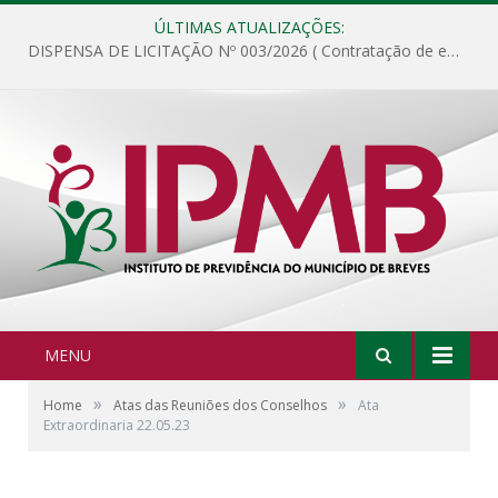
ÚLTIMAS ATUALIZAÇÕES:
DISPENSA DE LICITAÇÃO Nº 003/2026 ( Contratação de empresa para fornecimento de gêneros alimentícios não perecíveis, materiais de expediente, descartáveis, copa e cozinha, para análise e posterior publicação.)
MENU
»
»
Home
Atas das Reuniões dos Conselhos
Ata
Extraordinaria 22.05.23