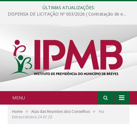
ÚLTIMAS ATUALIZAÇÕES:
DISPENSA DE LICITAÇÃO Nº 003/2026 ( Contratação de empresa para fornecimento de gêneros alimentícios não perecíveis, materiais de expediente, descartáveis, copa e cozinha, para análise e posterior publicação.)
MENU
»
»
Home
Atas das Reuniões dos Conselhos
Ata
Extraordinária 24.07.23