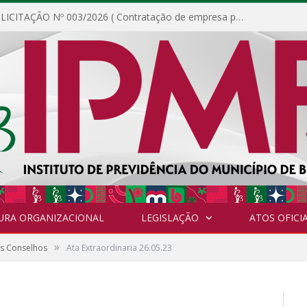
DISPENSA DE LICITAÇÃO Nº 003/2026 ( Contratação de empresa para fornecimento de gêneros alimentícios não perecíveis, materiais de expediente, descartáveis, copa e cozinha, para análise e posterior publicação.)
URA ORGANIZACIONAL
LEGISLAÇÃO
ATOS OFICIA
»
os Conselhos
Ata Extraordinaria 26.05.23