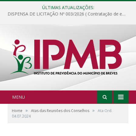
ÚLTIMAS ATUALIZAÇÕES:
DISPENSA DE LICITAÇÃO Nº 003/2026 ( Contratação de empresa para fornecimento de gêneros alimentícios não perecíveis, materiais de expediente, descartáveis, copa e cozinha, para análise e posterior publicação.)
MENU
»
»
Home
Atas das Reuniões dos Conselhos
Ata Ord.
04.07.2024