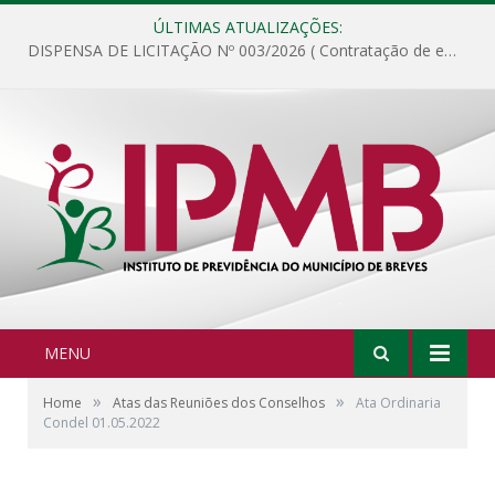
ÚLTIMAS ATUALIZAÇÕES:
DISPENSA DE LICITAÇÃO Nº 003/2026 ( Contratação de empresa para fornecimento de gêneros alimentícios não perecíveis, materiais de expediente, descartáveis, copa e cozinha, para análise e posterior publicação.)
MENU
»
»
Home
Atas das Reuniões dos Conselhos
Ata Ordinaria
Condel 01.05.2022