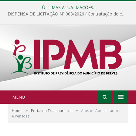
ÚLTIMAS ATUALIZAÇÕES:
DISPENSA DE LICITAÇÃO Nº 003/2026 ( Contratação de empresa para fornecimento de gêneros alimentícios não perecíveis, materiais de expediente, descartáveis, copa e cozinha, para análise e posterior publicação.)
MENU
»
»
Home
Portal da Transparência
Atos de Aposentadoria
e Pensões