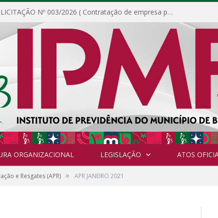
DISPENSA DE LICITAÇÃO Nº 003/2026 ( Contratação de empresa para fornecimento de gêneros alimentícios não perecíveis, materiais de expediente, descartáveis, copa e cozinha, para análise e posterior publicação.)
URA ORGANIZACIONAL
LEGISLAÇÃO
ATOS OFICIA
»
cação e Resgates (APR)
APR JANEIRO 2021