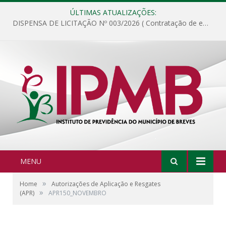
ÚLTIMAS ATUALIZAÇÕES:
DISPENSA DE LICITAÇÃO Nº 003/2026 ( Contratação de empresa para fornecimento de gêneros alimentícios não perecíveis, materiais de expediente, descartáveis, copa e cozinha, para análise e posterior publicação.)
MENU
»
Home
Autorizações de Aplicação e Resgates
»
(APR)
APR150_NOVEMBRO