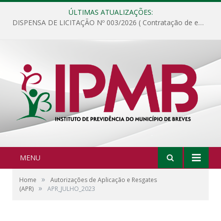
ÚLTIMAS ATUALIZAÇÕES:
DISPENSA DE LICITAÇÃO Nº 003/2026 ( Contratação de empresa para fornecimento de gêneros alimentícios não perecíveis, materiais de expediente, descartáveis, copa e cozinha, para análise e posterior publicação.)
MENU
»
Home
Autorizações de Aplicação e Resgates
»
(APR)
APR_JULHO_2023