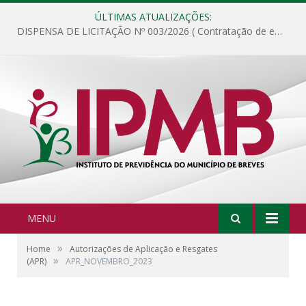
ÚLTIMAS ATUALIZAÇÕES:
DISPENSA DE LICITAÇÃO Nº 003/2026 ( Contratação de empresa para fornecimento de gêneros alimentícios não perecíveis, materiais de expediente, descartáveis, copa e cozinha, para análise e posterior publicação.)
MENU
»
Home
Autorizações de Aplicação e Resgates
»
(APR)
APR_NOVEMBRO_2023