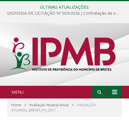
ÚLTIMAS ATUALIZAÇÕES:
DISPENSA DE LICITAÇÃO Nº 003/2026 ( Contratação de empresa para fornecimento de gêneros alimentícios não perecíveis, materiais de expediente, descartáveis, copa e cozinha, para análise e posterior publicação.)
MENU
»
»
Home
Avaliação Atuarial Anual
AVALIAÇÃO
ATUARIAL_BREVES_PA_2017