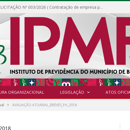
DISPENSA DE LICITAÇÃO Nº 003/2026 ( Contratação de empresa para fornecimento de gêneros alimentícios não perecíveis, materiais de expediente, descartáveis, copa e cozinha, para análise e posterior publicação.)
URA ORGANIZACIONAL
LEGISLAÇÃO
ATOS OFICIA
»
ual
AVALIAÇÃO ATUARIAL_BREVES_PA_2018
2018