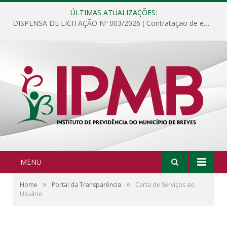
ÚLTIMAS ATUALIZAÇÕES:
DISPENSA DE LICITAÇÃO Nº 003/2026 ( Contratação de empresa para fornecimento de gêneros alimentícios não perecíveis, materiais de expediente, descartáveis, copa e cozinha, para análise e posterior publicação.)
MENU
»
»
Home
Portal da Transparência
Carta de Serviços ao
Usuário