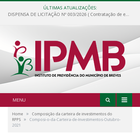
ÚLTIMAS ATUALIZAÇÕES:
DISPENSA DE LICITAÇÃO Nº 003/2026 ( Contratação de empresa para fornecimento de gêneros alimentícios não perecíveis, materiais de expediente, descartáveis, copa e cozinha, para análise e posterior publicação.)
MENU
»
Home
Composição da carteira de investimentos do
»
RPPS
Composi-o-da-Carteira-de-Investimentos-Outubro-
2021