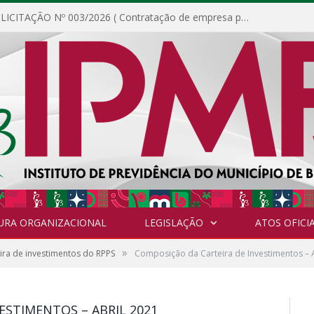
DISPENSA DE LICITAÇÃO Nº 003/2026 ( Contratação de empresa para fornecimento de gêneros alimentícios não perecíveis, materiais de expediente, descartáveis, copa e cozinha, para análise e posterior publicação.)
URA ORGANIZACIONAL
LEGISLAÇÃO
ATOS OFICIA
»
ra de investimentos do RPPS
Composição da Carteira de Investimentos – 
ESTIMENTOS – ABRIL 2021