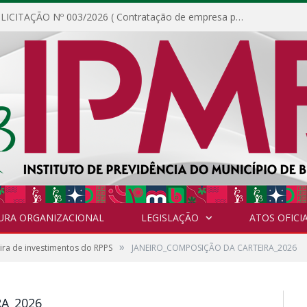
DISPENSA DE LICITAÇÃO Nº 003/2026 ( Contratação de empresa para fornecimento de gêneros alimentícios não perecíveis, materiais de expediente, descartáveis, copa e cozinha, para análise e posterior publicação.)
URA ORGANIZACIONAL
LEGISLAÇÃO
ATOS OFICIA
»
ra de investimentos do RPPS
JANEIRO_COMPOSIÇÃO DA CARTEIRA_2026
A_2026